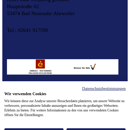
Hauptstraße 62
53474 Bad Neuenahr-Ahrweiler
Tel.: 02641 917590
Datenschutzbestimmungen
Wir verwenden Cookies
Kontakt
Impressum
Datenschutz
Barrierefeiheitserklärung
Cookie Einstellungen
Wir können diese zur Analyse unserer Besucherdaten platzieren, um unsere Webseite zu
verbessern, personalisierte Inhalte anzuzeigen und Ihnen ein großartiges Webseiten-
Erlebnis zu bieten. Für weitere Informationen zu den von uns verwendeten Cookies
© 2026 v. Bodelschwinghsche Stiftungen Bethel
öffnen Sie die Einstellungen.